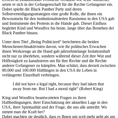
setzte er sich in der Gefangenschaft für die Rechte Gefangener ein.
Dabei spielte die Black Panther Party und deren
Selbstverteidigungsstrategien eine große Rolle, die ihnen ein
Bewusstsein für den institutionalisierten Rassismus in den USA gab
und Instrumente des Protests in die Hände gab. Dieser Einfluss
begleitet Kind und Woodfox bis heute, lange über das Bestehen der
Black Panther hinaus.
Unter dem Titel „Being Politicized“ berichteten die beiden
Menschenrechtsaktivisten davon, wie ihr politisches Erwachen
ihnen Werkzeuge an die Hand gab jahrzehntelange Isolationshaft
nicht nur zu überleben, sondern während dieser Zeit ihre Wut und
Hilflosigkeit zu kanalisieren um für ihre Rechte und die Rechte
anderer Gefangener zu kämpfen. Man schätzt, dass derzeit zwischen
80.000 und 100.000 Häftlingen in den USA ihr Leben in
verlängerter Einzelhaft verbringen.
I did not have a legal right, because they had taken that
away from me. But I had a moral right“ (Robert King)
King und Woodfox beantworteten Fragen zu ihren
Haftbedingungen, ihrer Einschätzung der aktuellen Lage in den
USA, ihrer Spiritualität und der Frage, die uns alle antreibt: Wo
nimmt man die Kraft her?
Dabei machten sie deutlich, dass es Ihnen um weit mehr geht als um