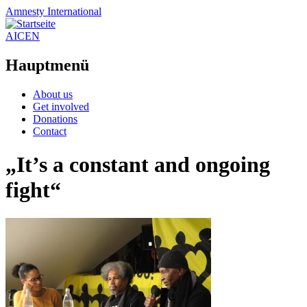
Amnesty
International
AICEN
Hauptmenü
Zum
About us
Inhalt
Get involved
springen
Donations
Contact
„It’s a constant and ongoing
fight“